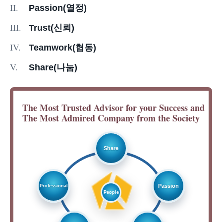
II.
Passion(열정)
III.
Trust(신뢰)
IV.
Teamwork(협동)
V.
Share(나눔)
The Most Trusted Advisor for your Success and
The Most Admired Company from the Society
Share
Passion
Professional
People