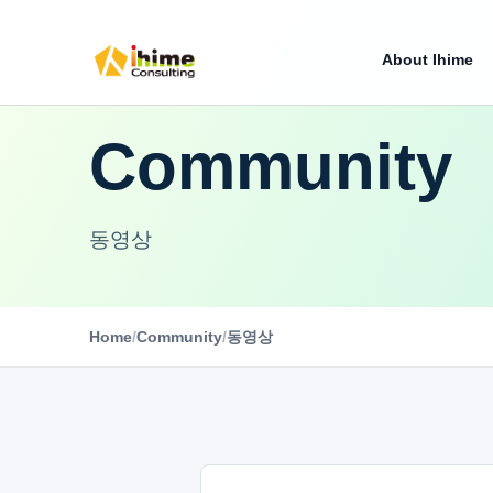
About Ihime
Community
동영상
Home
/
Community
/
동영상